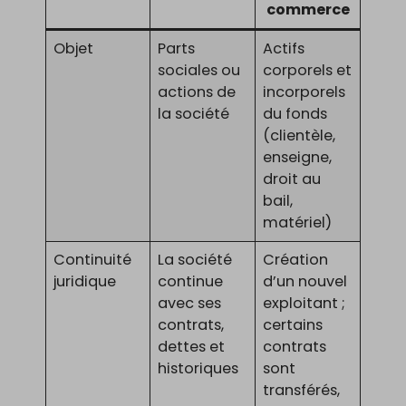
commerce
Objet
Parts
Actifs
sociales ou
corporels et
actions de
incorporels
la société
du fonds
(clientèle,
enseigne,
droit au
bail,
matériel)
Continuité
La société
Création
juridique
continue
d’un nouvel
avec ses
exploitant ;
contrats,
certains
dettes et
contrats
historiques
sont
transférés,