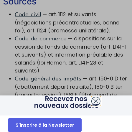
Sources
Code civil
— art. 1112 et suivants
(négociations précontractuelles, bonne
foi), art. 1124 (promesse unilatérale).
Code de commerce
— dispositions sur la
cession de fonds de commerce (art. L141-1
et suivants) et information préalable des
salariés (loi Hamon, art. L141-23 et
suivants).
Code général des impôts
— art. 150-0 D ter
(abattement départ retraite), 150-0 B ter
(apport-cession), 1681 F (étalement de
Recevez nos
l’impôt), 145 et 216 (régime mère-fille), 787
nouveaux dossiers
B (pacte Dutreil).
BOFiP – Bulletin officiel des finances
S'inscrire à la Newsletter
publiques
: plus-values professionnelles,