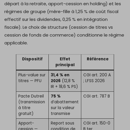
départ à la retraite, apport-cession en holding) et les
régimes de groupe (mère-fille à 1,25 % de coût fiscal
effectif sur les dividendes, 0,25 % en intégration
fiscale). Le choix de structure (cession de titres vs
cession de fonds de commerce) conditionne le régime
applicable.
Dispositif
Effet
Référence
principal
Plus-value sur
31,4 % en
CGI art. 200 A
titres — PFU
2026
(12,8 %
; LFSS 2026
IR + 18,6 % PS)
Pacte Dutreil
75 %
CGI art. 787 B
(transmission
d’abattement
à titre
sur la valeur
gratuit)
transmise
Apport-
Report sous
CGI art. 150-0
cession —
condition de
B ter