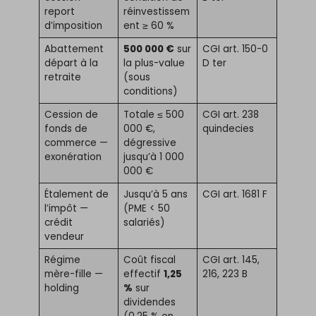
report
réinvestissem
d’imposition
ent ≥ 60 %
Abattement
500 000 €
sur
CGI art. 150-0
départ à la
la plus-value
D ter
retraite
(sous
conditions)
Cession de
Totale ≤ 500
CGI art. 238
fonds de
000 €,
quindecies
commerce —
dégressive
exonération
jusqu’à 1 000
000 €
Étalement de
Jusqu’à 5 ans
CGI art. 1681 F
l’impôt —
(PME < 50
crédit
salariés)
vendeur
Régime
Coût fiscal
CGI art. 145,
mère-fille —
effectif
1,25
216, 223 B
holding
%
sur
dividendes