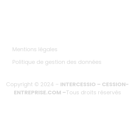
67 avenue du Maréchal Joffre
NANTERRE - 92000
+33 1 56 26 54 72
i.marie@intercessio.fr
Mentions légales
Politique de gestion des données
Copyright © 2024 –
INTERCESSIO – CESSION-
ENTREPRISE.COM –
Tous droits réservés