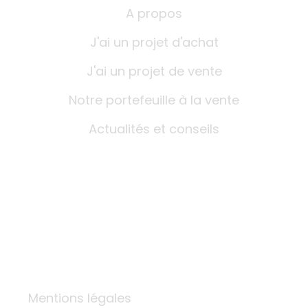
A propos
J'ai un projet d'achat
J'ai un projet de vente
Notre portefeuille à la vente
Actualités et conseils
Nous contacter
67 avenue du Maréchal Joffre
NANTERRE - 92000
+33 1 56 26 54 72
i.marie@intercessio.fr
Mentions légales